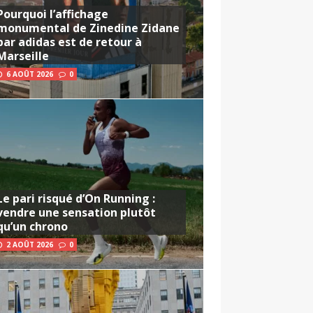
Pourquoi l’affichage
monumental de Zinedine Zidane
par adidas est de retour à
Marseille
6 AOÛT 2026
0
Le pari risqué d’On Running :
vendre une sensation plutôt
qu’un chrono
2 AOÛT 2026
0