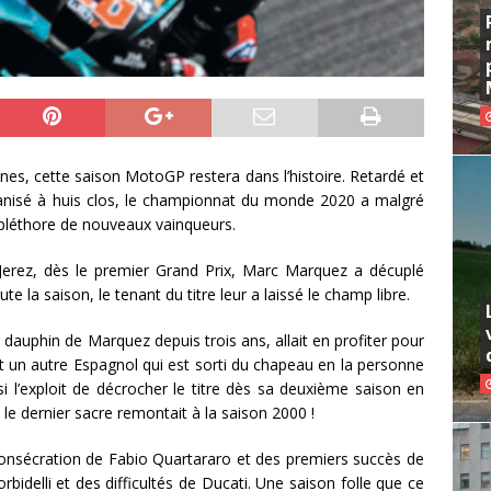
es, cette saison MotoGP restera dans l’histoire. Retardé et
nisé à huis clos, le championnat du monde 2020 a malgré
 pléthore de nouveaux vainqueurs.
à Jerez, dès le premier Grand Prix, Marc Marquez a décuplé
te la saison, le tenant du titre leur a laissé le champ libre.
 dauphin de Marquez depuis trois ans, allait en profiter pour
nt un autre Espagnol qui est sorti du chapeau en la personne
si l’exploit de décrocher le titre dès sa deuxième saison en
le dernier sacre remontait à la saison 2000 !
 consécration de Fabio Quartararo et des premiers succès de
delli et des difficultés de Ducati. Une saison folle que ce