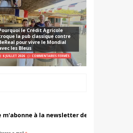
Pourquoi le Crédit Agricole
troque la pub classique contre
BeReal pour vivre le Mondial
avec les Bleus
6 JUILLET 2026
COMMENTAIRES FERMÉS
e m'abonne à la newsletter de Sportsmarketi
*
in
resse e-mail