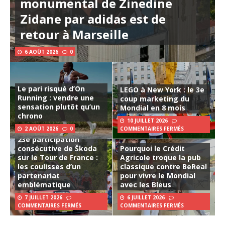
monumental de Zinedine
Zidane par adidas est de
retour à Marseille
6 AOÛT 2026
0
Le pari risqué d’On
LEGO à New York : le 3e
Running : vendre une
coup marketing du
sensation plutôt qu’un
Mondial en 8 mois
chrono
10 JUILLET 2026
2 AOÛT 2026
0
COMMENTAIRES FERMÉS
23e participation
consécutive de Škoda
Pourquoi le Crédit
sur le Tour de France :
Agricole troque la pub
les coulisses d’un
classique contre BeReal
partenariat
pour vivre le Mondial
emblématique
avec les Bleus
7 JUILLET 2026
6 JUILLET 2026
COMMENTAIRES FERMÉS
COMMENTAIRES FERMÉS