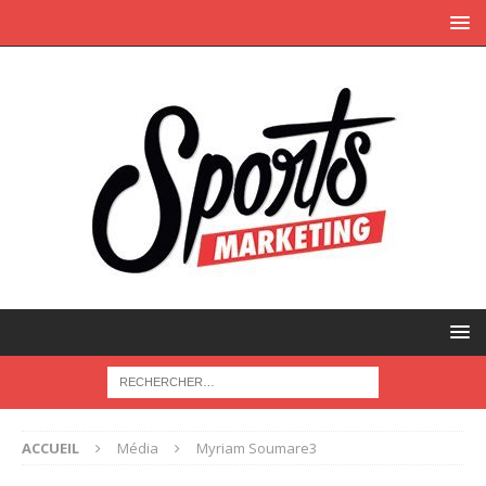
ACCUEIL
Média
Myriam Soumare3