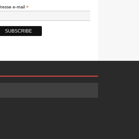
*
*
resse e-mail