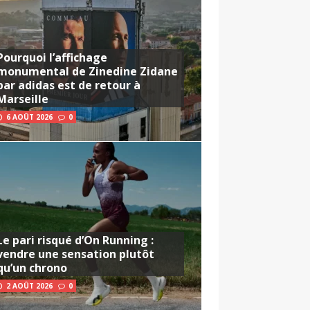
Pourquoi l’affichage
monumental de Zinedine Zidane
par adidas est de retour à
Marseille
6 AOÛT 2026
0
Le pari risqué d’On Running :
vendre une sensation plutôt
qu’un chrono
2 AOÛT 2026
0