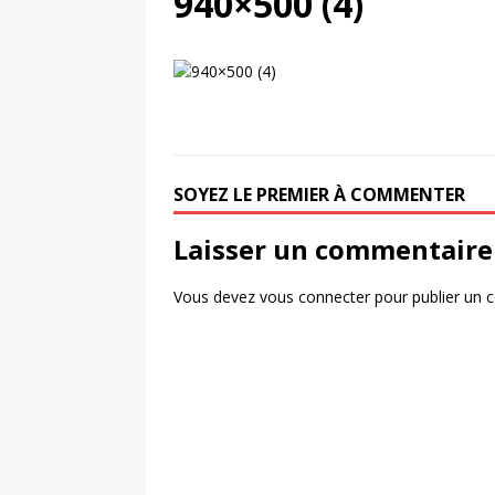
940×500 (4)
[ 4 août 2026 ]
Découvrez le maillot so
Saint-Paul-lès-Dax au profit des sape
[ 2 août 2026 ]
Le pari risqué d’On Ru
[ 7 août 2026 ]
Pourquoi le Red Star FC
ACTIVATION
SOYEZ LE PREMIER À COMMENTER
Laisser un commentaire
Vous devez
vous connecter
pour publier un 