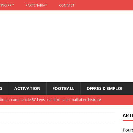
ING.FR ?
PARTENARIAT
CONTACT
G
ACTIVATION
FOOTBALL
OFFRES D’EMPLOI
didas : comment le RC Lens transforme un maillot en histoire
ART
onumental de Zinedine Zidane par adidas est de retour à
Pourq