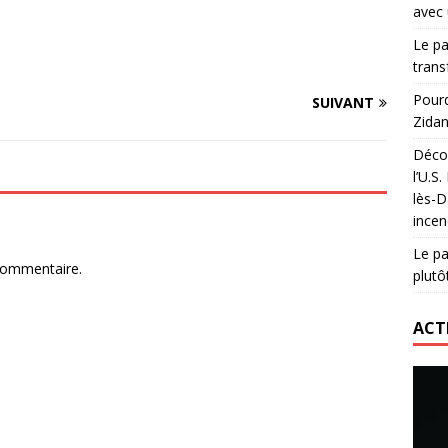
avec 
lidaire lancé par Mizuno, l’U.S. Dax Rugby Landes et Intersport
Le pa
urs-pompiers face aux incendies dans les Landes
RUGBY
trans
nning : vendre une sensation plutôt qu’un chrono
ACTIVATION
Pourq
SUIVANT
Zidan
 réinvente son maillot avec un nouvel artiste chaque saison
Décou
l’U.S
lès-D
incen
Le pa
commentaire.
plutô
ACT