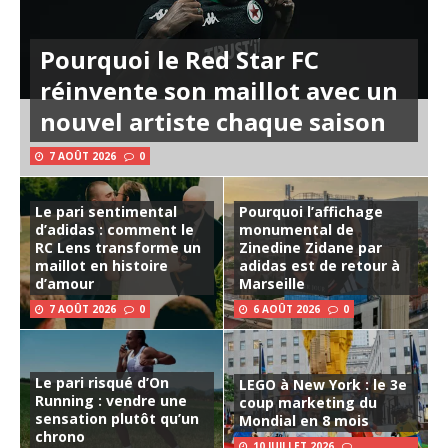
Pourquoi le Red Star FC
réinvente son maillot avec un
nouvel artiste chaque saison
7 AOÛT 2026
0
Le pari sentimental
Pourquoi l’affichage
d’adidas : comment le
monumental de
RC Lens transforme un
Zinedine Zidane par
maillot en histoire
adidas est de retour à
d’amour
Marseille
7 AOÛT 2026
0
6 AOÛT 2026
0
Le pari risqué d’On
LEGO à New York : le 3e
Running : vendre une
coup marketing du
sensation plutôt qu’un
Mondial en 8 mois
chrono
10 JUILLET 2026