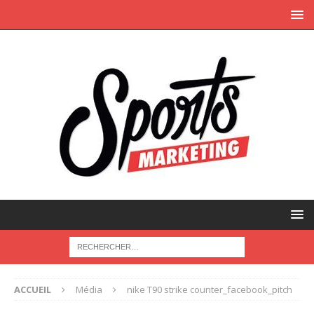
ACCUEIL
Média
nike T90 strike counter_facebook_pitch