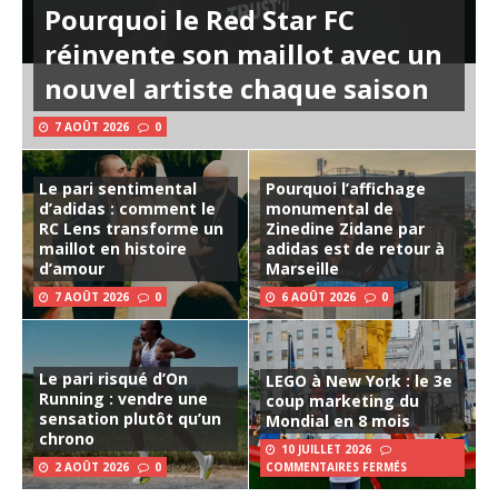
Pourquoi le Red Star FC
réinvente son maillot avec un
nouvel artiste chaque saison
7 AOÛT 2026
0
Le pari sentimental
Pourquoi l’affichage
d’adidas : comment le
monumental de
RC Lens transforme un
Zinedine Zidane par
maillot en histoire
adidas est de retour à
d’amour
Marseille
7 AOÛT 2026
0
6 AOÛT 2026
0
Le pari risqué d’On
LEGO à New York : le 3e
Running : vendre une
coup marketing du
sensation plutôt qu’un
Mondial en 8 mois
chrono
10 JUILLET 2026
2 AOÛT 2026
0
COMMENTAIRES FERMÉS