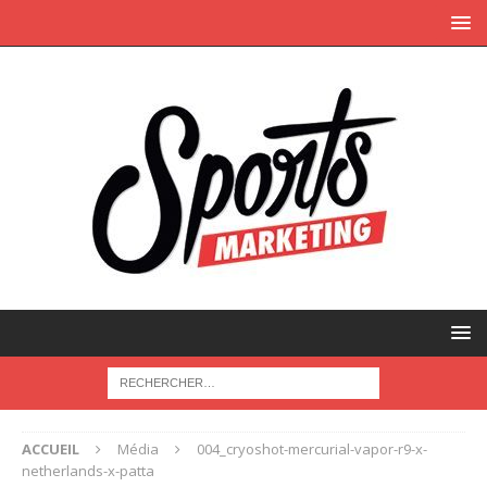
ACCUEIL
Média
004_cryoshot-mercurial-vapor-r9-x-
netherlands-x-patta