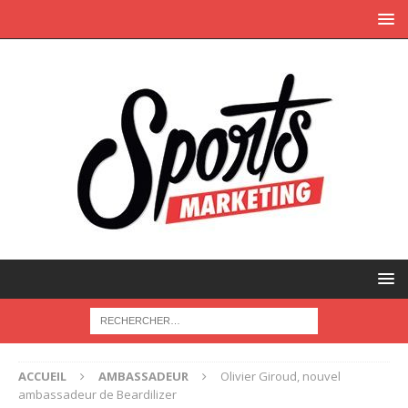
ACCUEIL
AMBASSADEUR
Olivier Giroud, nouvel
ambassadeur de Beardilizer