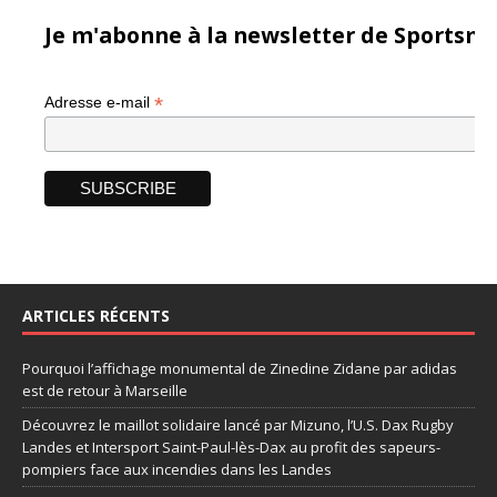
Je m'abonne à la newsletter de Sportsma
*
Adresse e-mail
ARTICLES RÉCENTS
Pourquoi l’affichage monumental de Zinedine Zidane par adidas
est de retour à Marseille
Découvrez le maillot solidaire lancé par Mizuno, l’U.S. Dax Rugby
Landes et Intersport Saint-Paul-lès-Dax au profit des sapeurs-
pompiers face aux incendies dans les Landes