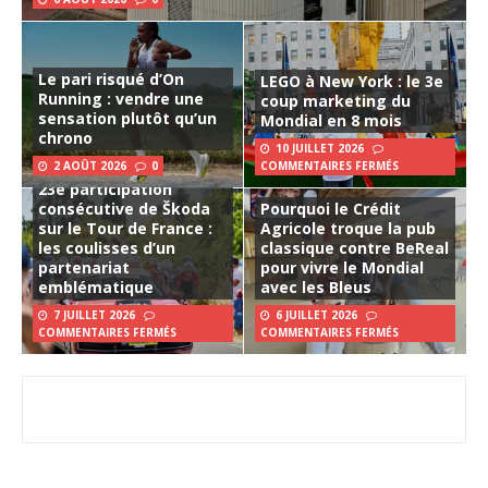
Le pari risqué d’On
LEGO à New York : le 3e
Running : vendre une
coup marketing du
sensation plutôt qu’un
Mondial en 8 mois
chrono
10 JUILLET 2026
2 AOÛT 2026
0
COMMENTAIRES FERMÉS
23e participation
consécutive de Škoda
Pourquoi le Crédit
sur le Tour de France :
Agricole troque la pub
les coulisses d’un
classique contre BeReal
partenariat
pour vivre le Mondial
emblématique
avec les Bleus
7 JUILLET 2026
6 JUILLET 2026
COMMENTAIRES FERMÉS
COMMENTAIRES FERMÉS