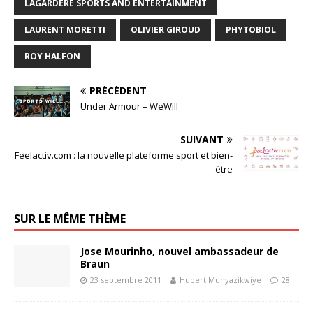
LAGARDÈRE SPORTS AND ENTERTAINMENT
LAURENT MORETTI
OLIVIER GIROUD
PHYTOBIOL
ROY HALFON
PRÉCÉDENT
Under Armour – WeWill
SUIVANT
Feelactiv.com : la nouvelle plateforme sport et bien-
être
SUR LE MÊME THÈME
Jose Mourinho, nouvel ambassadeur de
Braun
23 septembre 2011
Hubert Munyazikwiye
28