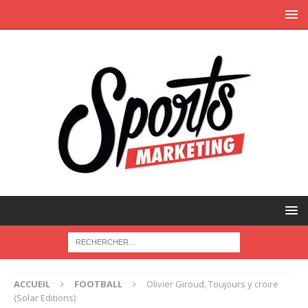
ACCUEIL
FOOTBALL
Olivier Giroud, Toujours y croire
(Solar Editions)