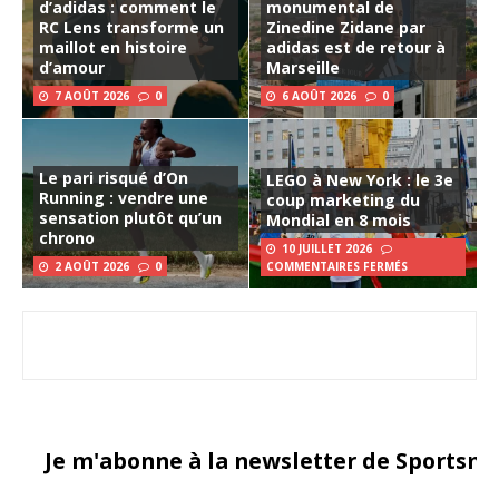
d’adidas : comment le
monumental de
RC Lens transforme un
Zinedine Zidane par
maillot en histoire
adidas est de retour à
d’amour
Marseille
7 AOÛT 2026
0
6 AOÛT 2026
0
Le pari risqué d’On
LEGO à New York : le 3e
Running : vendre une
coup marketing du
sensation plutôt qu’un
Mondial en 8 mois
chrono
10 JUILLET 2026
2 AOÛT 2026
0
COMMENTAIRES FERMÉS
Je m'abonne à la newsletter de Sportsma