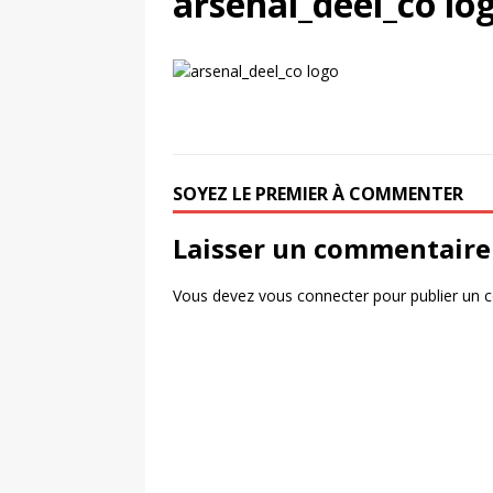
arsenal_deel_co lo
UNIS
[ 2 août 2026 ]
Chassé-croisé Nike-adi
[ 6 août 2026 ]
Pourquoi l’affichage m
Marseille
ACTIVATION
SOYEZ LE PREMIER À COMMENTER
Laisser un commentaire
Vous devez
vous connecter
pour publier un 