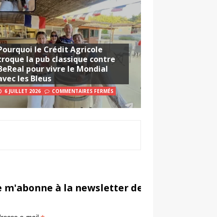
Pourquoi le Crédit Agricole
troque la pub classique contre
BeReal pour vivre le Mondial
avec les Bleus
6 JUILLET 2026
COMMENTAIRES FERMÉS
e m'abonne à la newsletter de Sportsmarketi
*
in
resse e-mail