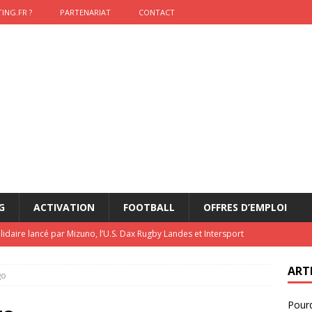
ING.FR ?
PARTENARIAT
CONTACT
G
ACTIVATION
FOOTBALL
OFFRES D’EMPLOI
lidaire lancé par Mizuno, l’U.S. Dax Rugby Landes et Intersport
urs-pompiers face aux incendies dans les Landes
RUGBY
ART
go
nning : vendre une sensation plutôt qu’un chrono
ACTIVATION
Pourq
t 2026 : pourquoi le sponsor officiel a perdu la finale
ETATS-