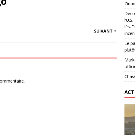
go
Zidan
Décou
das : qui gagne vraiment
FOOTBALL
l’U.S
lès-D
onumental de Zinedine Zidane par adidas est de retour à
SUIVANT
incen
Le pa
plutô
Marke
offici
Chass
commentaire.
ACT