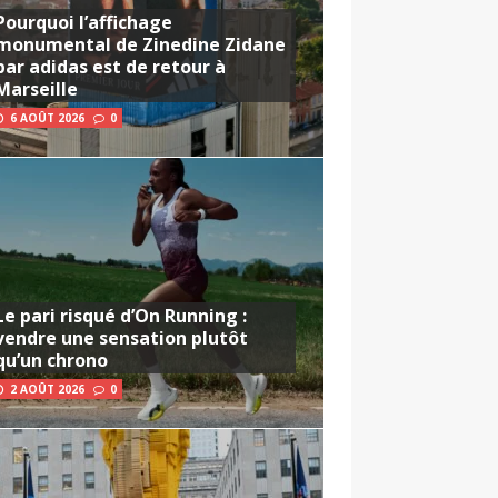
Pourquoi l’affichage
monumental de Zinedine Zidane
par adidas est de retour à
Marseille
6 AOÛT 2026
0
Le pari risqué d’On Running :
vendre une sensation plutôt
qu’un chrono
2 AOÛT 2026
0