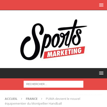
ACCUEIL
FRANCE
PUMA devient le nouvel
équipementier du Montpellier Handball