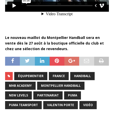
Le nouveau maillot du Montpellier Handball sera en
vente dès le 27 août à la boutique officielle du club et
chez une sélection de revendeurs.
ÉQUIPEMENTIER
FRANCE
HANDBALL
MHB ACADEMY
MONTPELLIER HANDBALL
NEW LEVELS
PARTENARIAT
PUMA
PUMA TEAMSPORT
VALENTIN PORTE
VIDÉO