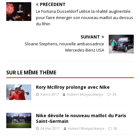
PRÉCÉDENT
Le Fortüna Dusseldorf utilise la réalité augmentée
pour faire émerger son nouveau maillot au-dessus
du Rhin
SUIVANT
Sloane Stephens, nouvelle ambassadrice
Mercedes-Benz USA
SUR LE MÊME THÈME
Rory McIllroy prolonge avec Nike
3 avril 2017
Hubert Munyazikwiye
36
Nike dévoile le nouveau maillot du Paris
Saint-Germain
24 mai 2017
Hubert Munyazikwiye
50