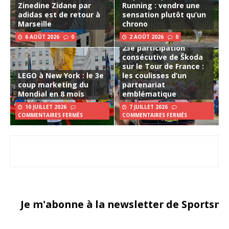
Zinedine Zidane par
Running : vendre une
adidas est de retour à
sensation plutôt qu’un
Marseille
chrono
6 AOÛT 2026
0
2 AOÛT 2026
0
23e participation
consécutive de Škoda
sur le Tour de France :
LEGO à New York : le 3e
les coulisses d’un
coup marketing du
partenariat
Mondial en 8 mois
emblématique
10 JUILLET 2026
7 JUILLET 2026
COMMENTAIRES FERMÉS
COMMENTAIRES FERMÉS
Je m'abonne à la newsletter de Sportsma