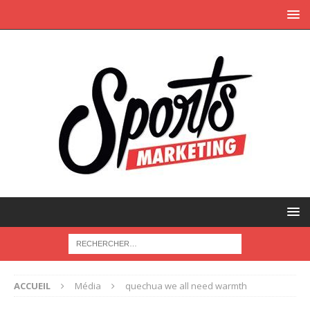
ACCUEIL
Média
quechua we all need warmth