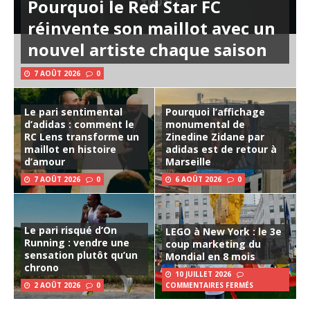
Pourquoi le Red Star FC
réinvente son maillot avec un
nouvel artiste chaque saison
7 AOÛT 2026
0
Le pari sentimental
Pourquoi l’affichage
d’adidas : comment le
monumental de
RC Lens transforme un
Zinedine Zidane par
maillot en histoire
adidas est de retour à
d’amour
Marseille
7 AOÛT 2026
0
6 AOÛT 2026
0
Le pari risqué d’On
LEGO à New York : le 3e
Running : vendre une
coup marketing du
sensation plutôt qu’un
Mondial en 8 mois
chrono
10 JUILLET 2026
2 AOÛT 2026
0
COMMENTAIRES FERMÉS