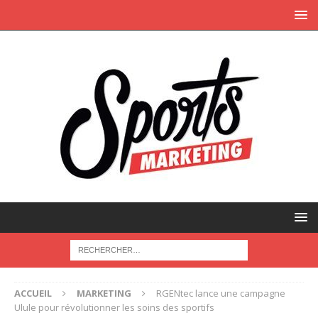
ACCUEIL
MARKETING
RGENtec lance une campagne
Ulule pour révolutionner les soins des sportifs