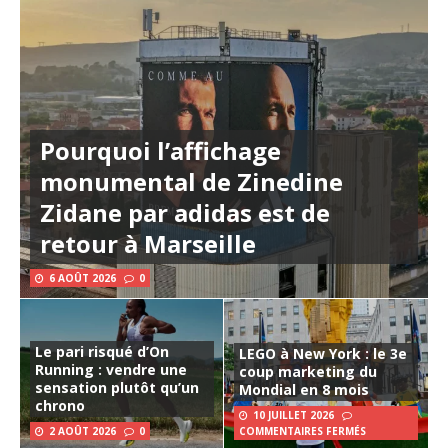
Pourquoi l’affichage
monumental de Zinedine
Zidane par adidas est de
retour à Marseille
6 AOÛT 2026
0
Le pari risqué d’On
LEGO à New York : le 3e
Running : vendre une
coup marketing du
sensation plutôt qu’un
Mondial en 8 mois
chrono
10 JUILLET 2026
2 AOÛT 2026
0
COMMENTAIRES FERMÉS