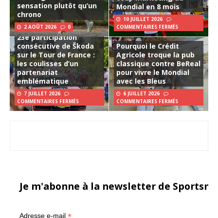
sensation plutôt qu’un
Mondial en 8 mois
chrono
10 JUILLET 2026
2 AOÛT 2026
0
COMMENTAIRES FERMÉS
23e participation
consécutive de Škoda
Pourquoi le Crédit
sur le Tour de France :
Agricole troque la pub
les coulisses d’un
classique contre BeReal
partenariat
pour vivre le Mondial
emblématique
avec les Bleus
7 JUILLET 2026
6 JUILLET 2026
COMMENTAIRES FERMÉS
COMMENTAIRES FERMÉS
Je m'abonne à la newsletter de Sportsma
*
Adresse e-mail