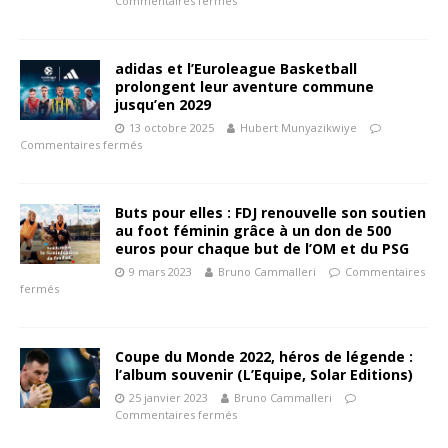
Commentaires fermés
adidas et l’Euroleague Basketball
prolongent leur aventure commune
jusqu’en 2029
13 octobre 2025
Hubert Munyazikwiye
Commentaires fermés
Buts pour elles : FDJ renouvelle son soutien
au foot féminin grâce à un don de 500
euros pour chaque but de l’OM et du PSG
9 mars 2023
Bruno Cammalleri
Commentaires
fermés
Coupe du Monde 2022, héros de légende :
l’album souvenir (L’Equipe, Solar Editions)
25 janvier 2023
Bruno Cammalleri
Commentaires fermés