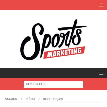
ACCUEIL
Média
martin rogard