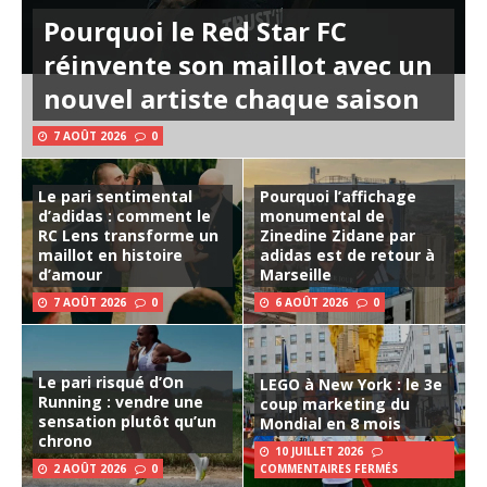
Pourquoi le Red Star FC
réinvente son maillot avec un
nouvel artiste chaque saison
7 AOÛT 2026
0
Le pari sentimental
Pourquoi l’affichage
d’adidas : comment le
monumental de
RC Lens transforme un
Zinedine Zidane par
maillot en histoire
adidas est de retour à
d’amour
Marseille
7 AOÛT 2026
0
6 AOÛT 2026
0
Le pari risqué d’On
LEGO à New York : le 3e
Running : vendre une
coup marketing du
sensation plutôt qu’un
Mondial en 8 mois
chrono
10 JUILLET 2026
2 AOÛT 2026
0
COMMENTAIRES FERMÉS