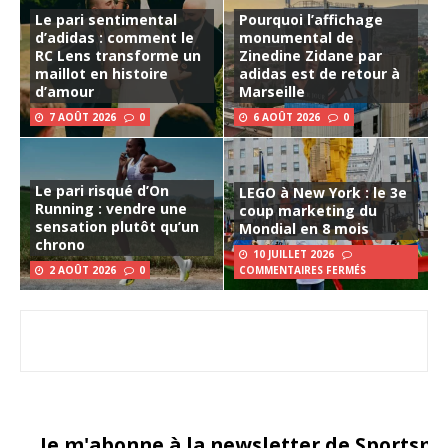
Le pari sentimental
Pourquoi l’affichage
d’adidas : comment le
monumental de
RC Lens transforme un
Zinedine Zidane par
maillot en histoire
adidas est de retour à
d’amour
Marseille
7 AOÛT 2026
0
6 AOÛT 2026
0
Le pari risqué d’On
LEGO à New York : le 3e
Running : vendre une
coup marketing du
sensation plutôt qu’un
Mondial en 8 mois
chrono
10 JUILLET 2026
2 AOÛT 2026
0
COMMENTAIRES FERMÉS
Je m'abonne à la newsletter de Sportsma