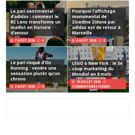
Le pari sentimental
Pourquoi l’affichage
d’adidas : comment le
monumental de
RC Lens transforme un
Zinedine Zidane par
maillot en histoire
adidas est de retour à
d’amour
Marseille
7 AOÛT 2026
0
6 AOÛT 2026
0
Le pari risqué d’On
LEGO à New York : le 3e
Running : vendre une
coup marketing du
sensation plutôt qu’un
Mondial en 8 mois
chrono
10 JUILLET 2026
2 AOÛT 2026
0
COMMENTAIRES FERMÉS