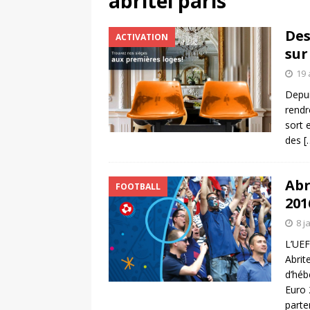
abritel paris
UNIS
Des
ACTIVATION
[ 2 août 2026 ]
Chassé-croisé Nike-adi
sur
[ 6 août 2026 ]
Pourquoi l’affichage m
19 
Marseille
ACTIVATION
Depui
rendre
sort 
des
[
Abr
FOOTBALL
201
8 j
L’UEF
Abrit
d’héb
Euro 
parte