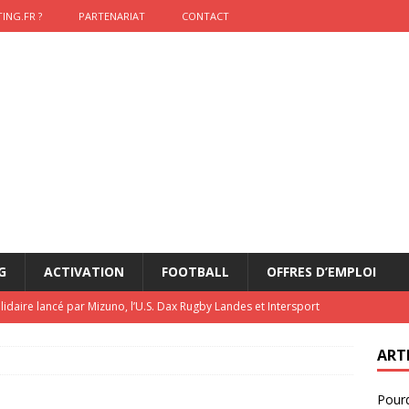
ING.FR ?
PARTENARIAT
CONTACT
G
ACTIVATION
FOOTBALL
OFFRES D’EMPLOI
lidaire lancé par Mizuno, l’U.S. Dax Rugby Landes et Intersport
urs-pompiers face aux incendies dans les Landes
RUGBY
ART
nning : vendre une sensation plutôt qu’un chrono
ACTIVATION
Pourq
t 2026 : pourquoi le sponsor officiel a perdu la finale
ETATS-