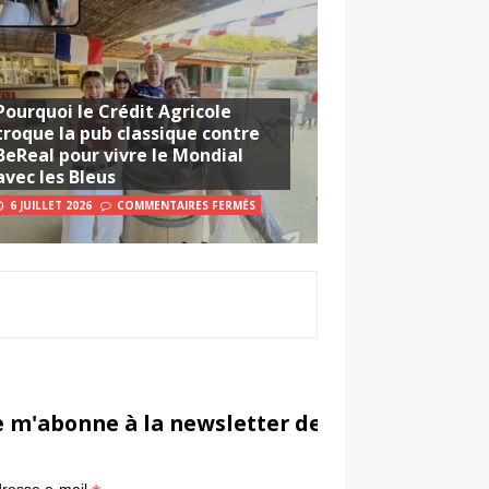
Pourquoi le Crédit Agricole
troque la pub classique contre
BeReal pour vivre le Mondial
avec les Bleus
6 JUILLET 2026
COMMENTAIRES FERMÉS
e m'abonne à la newsletter de Sportsmarketi
*
in
resse e-mail