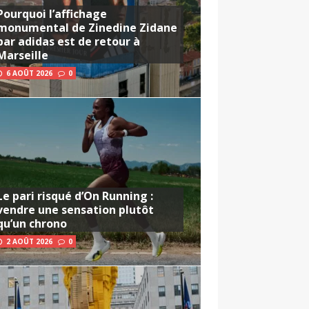
Pourquoi l’affichage
monumental de Zinedine Zidane
par adidas est de retour à
Marseille
6 AOÛT 2026
0
Le pari risqué d’On Running :
vendre une sensation plutôt
qu’un chrono
2 AOÛT 2026
0