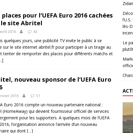
Zidan
Décou
 places pour l’UEFA Euro 2016 cachées
das : qui gagne vraiment
FOOTBALL
l’U.S
 le site Abritel
lès-D
onumental de Zinedine Zidane par adidas est de retour à
avril 2016
43
incen
s quelques jours, une publicité TV invite le public à se
Le pa
 sur le site internet abritel.fr pour participer à un tirage au
plutô
et tenter de remporter des places pour différents matchs et
Marke
…]
offici
Chass
itel, nouveau sponsor de l’UEFA Euro
6
ACT
anvier 2016
51
A Euro 2016 compte un nouveau partenaire national :
el (HomeAway) qui devient fournisseur officiel de services
ergement pour les supporters. A quelques mois de l’UEFA
2016, l’organisation annonce l’arrivée d’un nouveau
naire qui dont
[…]