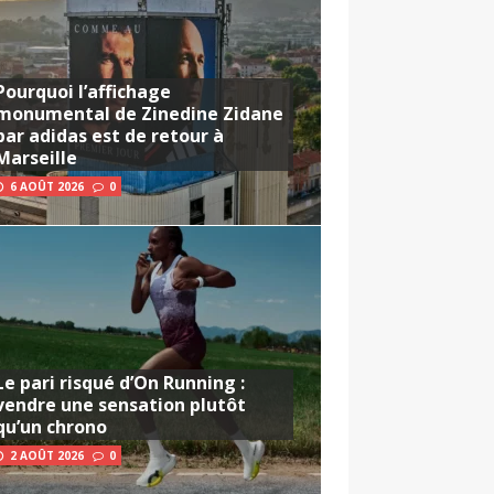
Pourquoi l’affichage
monumental de Zinedine Zidane
par adidas est de retour à
Marseille
6 AOÛT 2026
0
Le pari risqué d’On Running :
vendre une sensation plutôt
qu’un chrono
2 AOÛT 2026
0