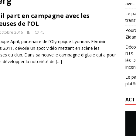
erg
avec 
nning : vendre une sensation plutôt qu’un chrono
ACTIVATION
Le pa
il part en campagne avec les
 réinvente son maillot avec un nouvel artiste chaque saison
trans
euses de l’OL
Pourq
octobre 2016
45
Zidan
didas : comment le RC Lens transforme un maillot en histoire
oupe April, partenaire de l’Olympique Lyonnais Féminin
Décou
s 2011, dévoile un spot vidéo mettant en scène les
l’U.S
ses du club. Dans sa nouvelle campagne digitale qui a pour
lès-D
e développer la notoriété de
[…]
incen
Le pa
plutô
ACT