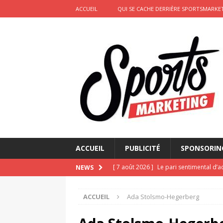
ACCUEIL
QUI SE CACHE DERRIÈRE SPORTSMARKET
ACCUEIL
PUBLICITÉ
SPONSORIN
[ 6 août 2026 ]
Pourquoi l’affichage m
NEWS
Marseille
ACTIVATION
ACCUEIL
Ada Stolsmo-Hegerberg
[ 4 août 2026 ]
Découvrez le maillot so
Saint-Paul-lès-Dax au profit des sape