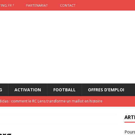
ING.FR ?
PARTENARIAT
CONTACT
G
ACTIVATION
FOOTBALL
OFFRES D’EMPLOI
onumental de Zinedine Zidane par adidas est de retour à
ART
lidaire lancé par Mizuno, l’U.S. Dax Rugby Landes et Intersport
Pourq
urs-pompiers face aux incendies dans les Landes
RUGBY