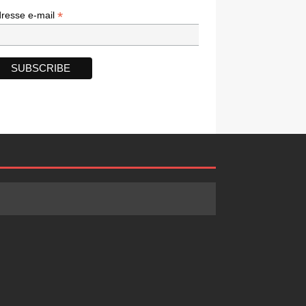
*
*
resse e-mail