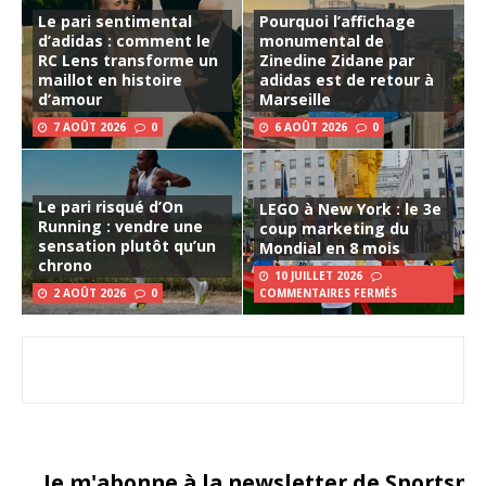
Le pari sentimental
Pourquoi l’affichage
d’adidas : comment le
monumental de
RC Lens transforme un
Zinedine Zidane par
maillot en histoire
adidas est de retour à
d’amour
Marseille
7 AOÛT 2026
0
6 AOÛT 2026
0
Le pari risqué d’On
LEGO à New York : le 3e
Running : vendre une
coup marketing du
sensation plutôt qu’un
Mondial en 8 mois
chrono
10 JUILLET 2026
2 AOÛT 2026
0
COMMENTAIRES FERMÉS
Je m'abonne à la newsletter de Sportsma