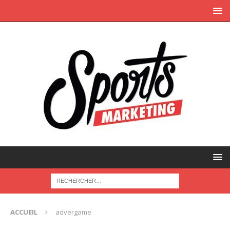
ACCUEIL
advergame