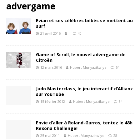
advergame
Evian et ses célèbres bébés se mettent au
surf
21 avril 2016
40
Game of Scroll, le nouvel advergame de
Citroën
12 mars 2016
Hubert Munyazikwiye
54
Judo Masterclass, le jeu interactif d’Allianz
sur YouTube
15 février 2012
Hubert Munyazikwiye
34
Envie d’aller à Roland-Garros, tentez le 48h
Rexona Challenge!
25 mai 2011
Hubert Munyazikwiye
28