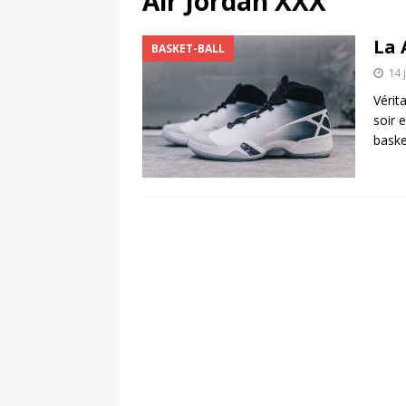
Air Jordan XXX
[ 4 août 2026 ]
Découvrez le maillot so
La 
BASKET-BALL
Saint-Paul-lès-Dax au profit des sape
14 
[ 2 août 2026 ]
Le pari risqué d’On Ru
Vérit
[ 7 août 2026 ]
Pourquoi le Red Star FC
soir 
baske
ACTIVATION