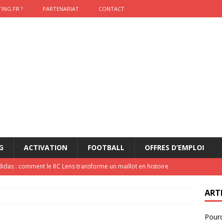
ING.FR ?
PARTENARIAT
CONTACT
G
ACTIVATION
FOOTBALL
OFFRES D’EMPLOI
didas : comment le RC Lens transforme un maillot en histoire
ART
onumental de Zinedine Zidane par adidas est de retour à
Pourq