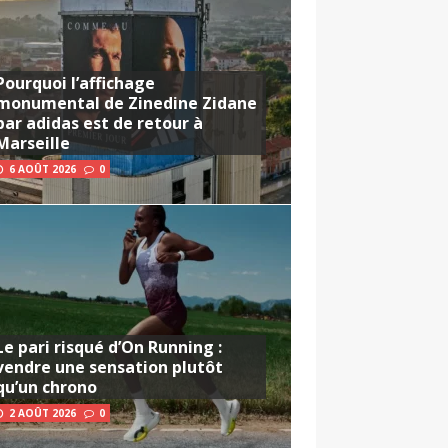
Pourquoi l’affichage
monumental de Zinedine Zidane
par adidas est de retour à
Marseille
6 AOÛT 2026
0
Le pari risqué d’On Running :
vendre une sensation plutôt
qu’un chrono
2 AOÛT 2026
0