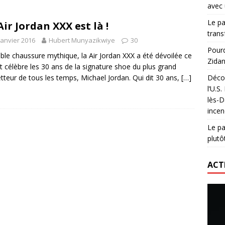
avec 
lidaire lancé par Mizuno, l’U.S. Dax Rugby Landes et Intersport
Le pa
Air Jordan XXX est là !
urs-pompiers face aux incendies dans les Landes
RUGBY
trans
janvier 2016
Hubert Munyazikwiye
30
nning : vendre une sensation plutôt qu’un chrono
ACTIVATION
Pourq
able chaussure mythique, la Air Jordan XXX a été dévoilée ce
Zidan
 réinvente son maillot avec un nouvel artiste chaque saison
et célèbre les 30 ans de la signature shoe du plus grand
tteur de tous les temps, Michael Jordan. Qui dit 30 ans,
[…]
Décou
l’U.S
lès-D
incen
Le pa
plutô
ACT