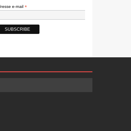
*
*
resse e-mail