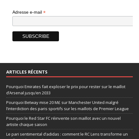
*
Adresse e-mail
ARTICLES RÉCENTS
Pourquoi Emirates fait exploser le prix pour rester sur le maillot
d’Arsenal jusqu’en 2033
Pourquoi Betway mise 20 M£ sur Manchester United malgré
l’interdiction des paris sportifs sur les maillots de Premier League
Pourquoi le Red Star FC réinvente son maillot avec un nouvel
artiste chaque saison
Le pari sentimental d’adidas : comment le RC Lens transforme un