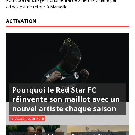
Pourquoi l’affichage monumental de Zinedine Zidane par
adidas est de retour à Marseille
ACTIVATION
Pourquoi le Red Star FC
réinvente son maillot avec un
nouvel artiste chaque saison
7 AOÛT 2026
0