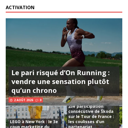
ACTIVATION
Le pari risqué d’On Running :
vendre une sensation plutôt
qu’un chrono
2 AOÛT 2026
0
23e participation
consécutive de Škoda
sur le Tour de France :
LEGO à New York : le 3e
les coulisses d’un
coup marketing du
partenariat