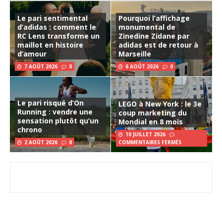
Le pari sentimental
Pourquoi l’affichage
d’adidas : comment le
monumental de
RC Lens transforme un
Zinedine Zidane par
maillot en histoire
adidas est de retour à
d’amour
Marseille
7 AOÛT 2026
0
6 AOÛT 2026
0
Le pari risqué d’On
LEGO à New York : le 3e
Running : vendre une
coup marketing du
sensation plutôt qu’un
Mondial en 8 mois
chrono
10 JUILLET 2026
2 AOÛT 2026
0
COMMENTAIRES FERMÉS