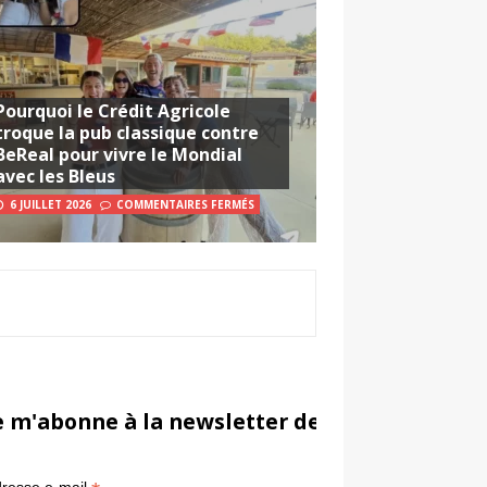
Pourquoi le Crédit Agricole
troque la pub classique contre
BeReal pour vivre le Mondial
avec les Bleus
6 JUILLET 2026
COMMENTAIRES FERMÉS
e m'abonne à la newsletter de Sportsmarketi
*
in
resse e-mail