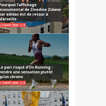
Pourquoi l’affichage
monumental de Zinedine Zidane
par adidas est de retour à
Marseille
6 AOÛT 2026
0
Le pari risqué d’On Running :
vendre une sensation plutôt
qu’un chrono
2 AOÛT 2026
0