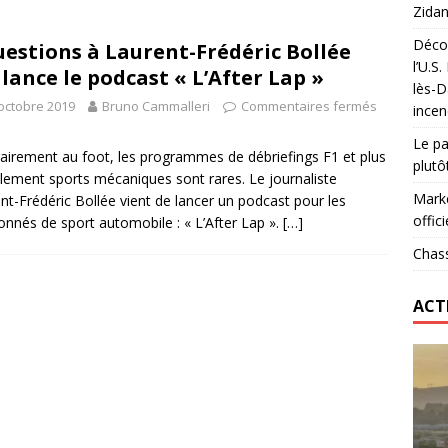
Zidan
Décou
uestions à Laurent-Frédéric Bollée
das : qui gagne vraiment
FOOTBALL
l’U.S
 lance le podcast « L’After Lap »
lès-D
onumental de Zinedine Zidane par adidas est de retour à
octobre 2019
Bruno Cammalleri
Commentaires fermés
incen
Le pa
airement au foot, les programmes de débriefings F1 et plus
plutô
lement sports mécaniques sont rares. Le journaliste
Marke
nt-Frédéric Bollée vient de lancer un podcast pour les
offici
onnés de sport automobile : « L’After Lap ».
[…]
Chass
ACT