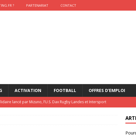
ING.FR ?
PARTENARIAT
CONTACT
G
ACTIVATION
FOOTBALL
OFFRES D’EMPLOI
lidaire lancé par Mizuno, l’U.S. Dax Rugby Landes et Intersport
urs-pompiers face aux incendies dans les Landes
RUGBY
ART
nning : vendre une sensation plutôt qu’un chrono
ACTIVATION
Pourq
t 2026 : pourquoi le sponsor officiel a perdu la finale
ETATS-