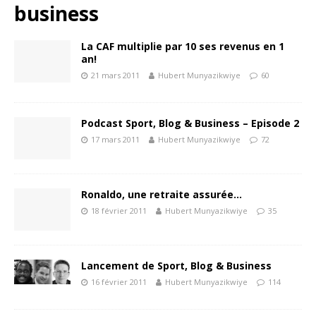
business
La CAF multiplie par 10 ses revenus en 1
an!
21 mars 2011
Hubert Munyazikwiye
60
Podcast Sport, Blog & Business – Episode 2
17 mars 2011
Hubert Munyazikwiye
72
Ronaldo, une retraite assurée…
18 février 2011
Hubert Munyazikwiye
35
Lancement de Sport, Blog & Business
16 février 2011
Hubert Munyazikwiye
114