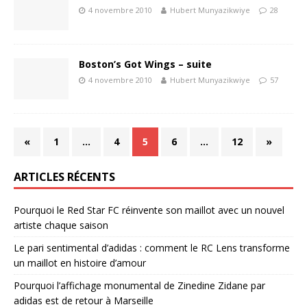
4 novembre 2010
Hubert Munyazikwiye
28
Boston’s Got Wings – suite
4 novembre 2010
Hubert Munyazikwiye
57
«
1
…
4
5
6
…
12
»
ARTICLES RÉCENTS
Pourquoi le Red Star FC réinvente son maillot avec un nouvel
artiste chaque saison
Le pari sentimental d’adidas : comment le RC Lens transforme
un maillot en histoire d’amour
Pourquoi l’affichage monumental de Zinedine Zidane par
adidas est de retour à Marseille