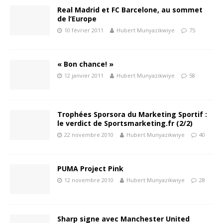
Real Madrid et FC Barcelone, au sommet
de l’Europe
10 février 2011
Hubert Munyazikwiye
75
« Bon chance! »
12 janvier 2011
Hubert Munyazikwiye
58
Trophées Sporsora du Marketing Sportif :
le verdict de Sportsmarketing.fr (2/2)
22 novembre 2010
Hubert Munyazikwiye
40
PUMA Project Pink
12 novembre 2010
Hubert Munyazikwiye
28
Sharp signe avec Manchester United