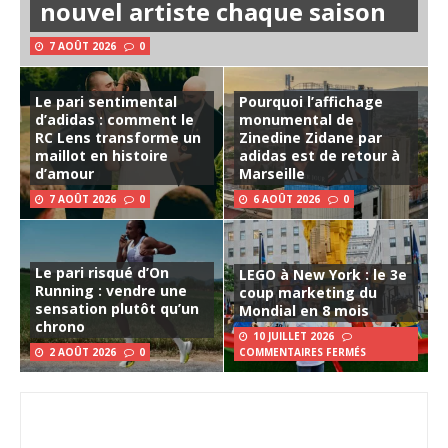
nouvel artiste chaque saison
7 AOÛT 2026
0
Le pari sentimental
Pourquoi l’affichage
d’adidas : comment le
monumental de
RC Lens transforme un
Zinedine Zidane par
maillot en histoire
adidas est de retour à
d’amour
Marseille
7 AOÛT 2026
0
6 AOÛT 2026
0
Le pari risqué d’On
LEGO à New York : le 3e
Running : vendre une
coup marketing du
sensation plutôt qu’un
Mondial en 8 mois
chrono
10 JUILLET 2026
2 AOÛT 2026
0
COMMENTAIRES FERMÉS