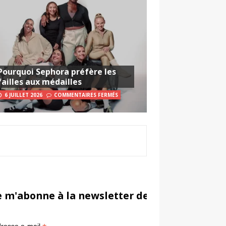
Pourquoi Sephora préfère les
failles aux médailles
6 JUILLET 2026
COMMENTAIRES FERMÉS
e m'abonne à la newsletter de Sportsmarketi
*
in
resse e-mail