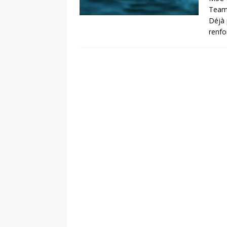
Team 
Déjà 
renfo