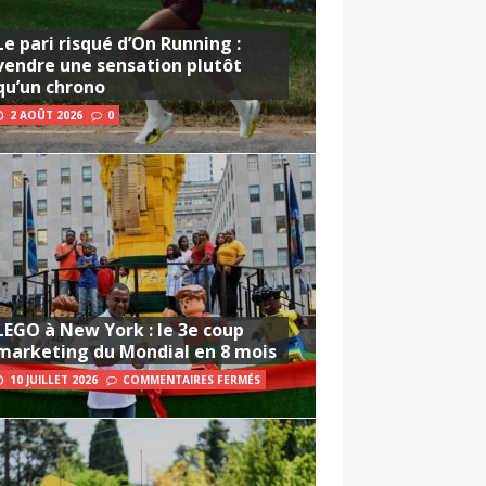
Le pari risqué d’On Running :
vendre une sensation plutôt
qu’un chrono
2 AOÛT 2026
0
LEGO à New York : le 3e coup
marketing du Mondial en 8 mois
10 JUILLET 2026
COMMENTAIRES FERMÉS