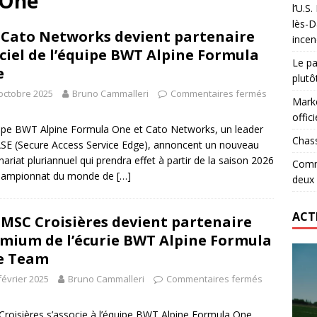
 One
l’U.S
 le record d’Ohio State… en deux heures
ETATS-UNIS
lès-D
: Cato Networks devient partenaire
incen
lidaire lancé par Mizuno, l’U.S. Dax Rugby Landes et Intersport
iciel de l’équipe BWT Alpine Formula
Le pa
urs-pompiers face aux incendies dans les Landes
RUGBY
e
plutô
octobre 2025
Bruno Cammalleri
Commentaires fermés
Marke
offici
ipe BWT Alpine Formula One et Cato Networks, un leader
Chass
SE (Secure Access Service Edge), annoncent un nouveau
nariat pluriannuel qui prendra effet à partir de la saison 2026
Comme
hampionnat du monde de
[…]
deux
ACT
: MSC Croisières devient partenaire
mium de l’écurie BWT Alpine Formula
e Team
février 2025
Bruno Cammalleri
Commentaires fermés
roisières s’associe à l’équipe BWT Alpine Formula One