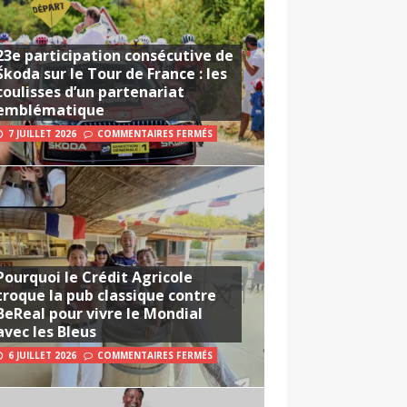
23e participation consécutive de
Škoda sur le Tour de France : les
coulisses d’un partenariat
emblématique
7 JUILLET 2026
COMMENTAIRES FERMÉS
Pourquoi le Crédit Agricole
troque la pub classique contre
BeReal pour vivre le Mondial
avec les Bleus
6 JUILLET 2026
COMMENTAIRES FERMÉS