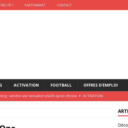
ING.FR ?
PARTENARIAT
CONTACT
G
ACTIVATION
FOOTBALL
OFFRES D’EMPLOI
nning : vendre une sensation plutôt qu’un chrono
ACTIVATION
t 2026 : pourquoi le sponsor officiel a perdu la finale
ETATS-
ART
Décou
das : qui gagne vraiment
FOOTBALL