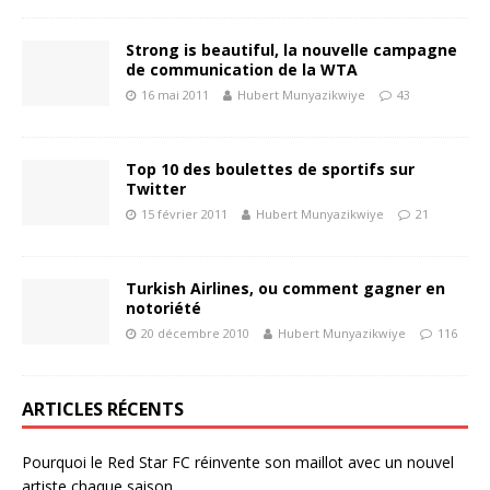
Strong is beautiful, la nouvelle campagne
de communication de la WTA
16 mai 2011
Hubert Munyazikwiye
43
Top 10 des boulettes de sportifs sur
Twitter
15 février 2011
Hubert Munyazikwiye
21
Turkish Airlines, ou comment gagner en
notoriété
20 décembre 2010
Hubert Munyazikwiye
116
ARTICLES RÉCENTS
Pourquoi le Red Star FC réinvente son maillot avec un nouvel
artiste chaque saison