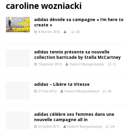
caroline wozniacki
adidas dévoile sa campagne « I’m here to
create »
4 février 2016
42
adidas tennis présente sa nouvelle
collection barricade by Stella McCartney
14 janvier 2013
Hubert Munyazikwiye
31
adidas – Libère ta Vitesse
27 mai 2012
Hubert Munyazikwiye
60
adidas célèbre ses femmes dans une
nouvelle campagne all in
25 juillet 2011
Hubert Munyazikwiye
24