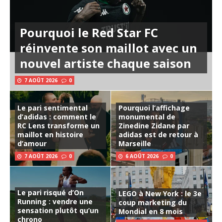
Pourquoi le Red Star FC
réinvente son maillot avec un
nouvel artiste chaque saison
7 AOÛT 2026
0
Le pari sentimental
Pourquoi l’affichage
d’adidas : comment le
monumental de
RC Lens transforme un
Zinedine Zidane par
maillot en histoire
adidas est de retour à
d’amour
Marseille
7 AOÛT 2026
0
6 AOÛT 2026
0
Le pari risqué d’On
LEGO à New York : le 3e
Running : vendre une
coup marketing du
sensation plutôt qu’un
Mondial en 8 mois
chrono