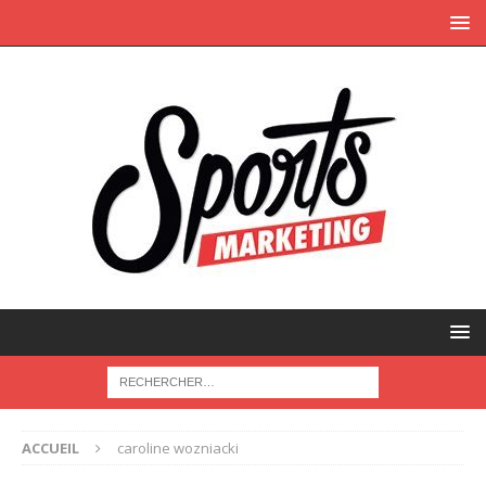
ACCUEIL
caroline wozniacki