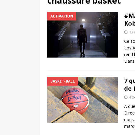
chaussure basket
[ 4 août 2026 ]
Découvrez le maillot so
#MA
ACTIVATION
Saint-Paul-lès-Dax au profit des sape
Kob
[ 2 août 2026 ]
Le pari risqué d’On Ru
13 
[ 7 août 2026 ]
Pourquoi le Red Star FC
Ce so
Los A
ACTIVATION
rend 
Dans 
7 q
BASKET-BALL
de 
4 
A que
Direc
nous 
marq