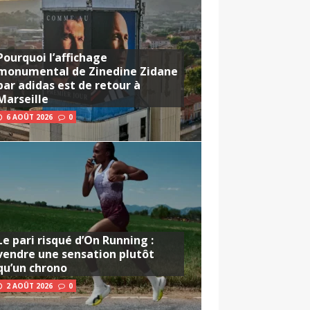
Pourquoi l’affichage
monumental de Zinedine Zidane
par adidas est de retour à
Marseille
6 AOÛT 2026
0
Le pari risqué d’On Running :
vendre une sensation plutôt
qu’un chrono
2 AOÛT 2026
0