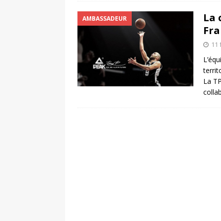
La 
AMBASSADEUR
Fra
11 
L’équ
terri
La TP
colla