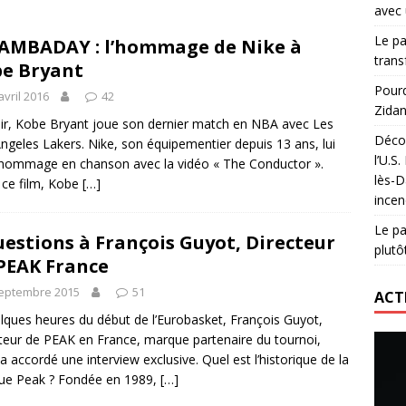
avec 
lidaire lancé par Mizuno, l’U.S. Dax Rugby Landes et Intersport
Le pa
MBADAY : l’hommage de Nike à
urs-pompiers face aux incendies dans les Landes
RUGBY
trans
e Bryant
nning : vendre une sensation plutôt qu’un chrono
ACTIVATION
Pourq
avril 2016
42
Zidan
 réinvente son maillot avec un nouvel artiste chaque saison
ir, Kobe Bryant joue son dernier match en NBA avec Les
Décou
ngeles Lakers. Nike, son équipementier depuis 13 ans, lui
l’U.S
hommage en chanson avec la vidéo « The Conductor ».
lès-D
ce film, Kobe
[…]
incen
Le pa
uestions à François Guyot, Directeur
plutô
PEAK France
septembre 2015
51
ACT
lques heures du début de l’Eurobasket, François Guyot,
teur de PEAK en France, marque partenaire du tournoi,
a accordé une interview exclusive. Quel est l’historique de la
ue Peak ? Fondée en 1989,
[…]