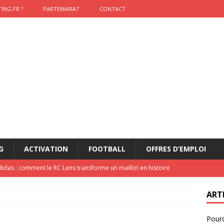
ING.FR ?
PARTENARIAT
CONTACT
G
ACTIVATION
FOOTBALL
OFFRES D’EMPLOI
didas : comment le RC Lens transforme un maillot en histoire
ART
onumental de Zinedine Zidane par adidas est de retour à
Pourq