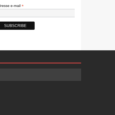
*
*
resse e-mail