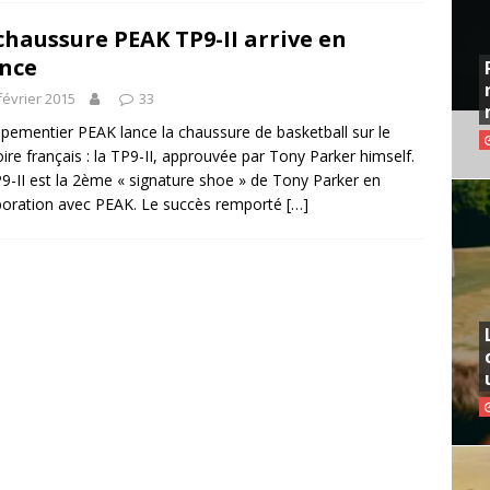
chaussure PEAK TP9-II arrive en
nce
février 2015
33
ipementier PEAK lance la chaussure de basketball sur le
toire français : la TP9-II, approuvée par Tony Parker himself.
9-II est la 2ème « signature shoe » de Tony Parker en
boration avec PEAK. Le succès remporté
[…]