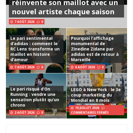
réinvente son maillot avec un
nouvel artiste chaque saison
7 AOÛT 2026
0
Le pari sentimental
Pourquoi l’affichage
d’adidas : comment le
monumental de
RC Lens transforme un
Zinedine Zidane par
maillot en histoire
adidas est de retour à
d’amour
Marseille
7 AOÛT 2026
0
6 AOÛT 2026
0
Le pari risqué d’On
LEGO à New York : le 3e
Running : vendre une
coup marketing du
sensation plutôt qu’un
Mondial en 8 mois
chrono
10 JUILLET 2026
2 AOÛT 2026
0
COMMENTAIRES FERMÉS