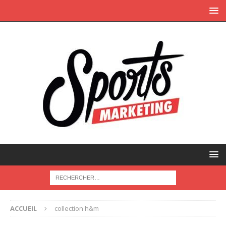
ACCUEIL
collection h&m