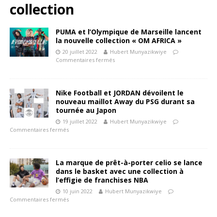
collection
PUMA et l’Olympique de Marseille lancent
la nouvelle collection « OM AFRICA »
20 juillet 2022
Hubert Munyazikwiye
Commentaires fermés
Nike Football et JORDAN dévoilent le
nouveau maillot Away du PSG durant sa
tournée au Japon
19 juillet 2022
Hubert Munyazikwiye
Commentaires fermés
La marque de prêt-à-porter celio se lance
dans le basket avec une collection à
l’effigie de franchises NBA
10 juin 2022
Hubert Munyazikwiye
Commentaires fermés