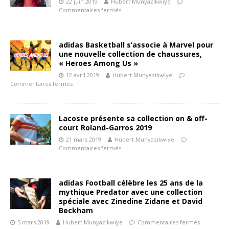
22 juin 2019
Hubert Munyazikwiye
Commentaires fermés
adidas Basketball s’associe à Marvel pour
une nouvelle collection de chaussures,
« Heroes Among Us »
12 avril 2019
Hubert Munyazikwiye
Commentaires fermés
Lacoste présente sa collection on & off-
court Roland-Garros 2019
21 mars 2019
Hubert Munyazikwiye
Commentaires fermés
adidas Football célèbre les 25 ans de la
mythique Predator avec une collection
spéciale avec Zinedine Zidane et David
Beckham
5 mars 2019
Hubert Munyazikwiye
Commentaires fermés