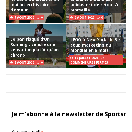
maillot en histoire
adidas est de retour à
d’amour
Marseille
7 AOÛT 2026
0
6 AOÛT 2026
0
Le pari risqué d’On
LEGO à New York : le 3e
Running : vendre une
coup marketing du
sensation plutôt qu’un
Mondial en 8 mois
chrono
10 JUILLET 2026
2 AOÛT 2026
0
COMMENTAIRES FERMÉS
Je m'abonne à la newsletter de Sportsma
Adresse e-mail