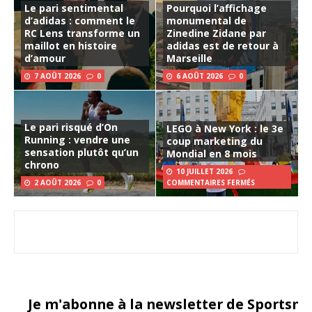
Le pari sentimental
Pourquoi l’affichage
d’adidas : comment le
monumental de
RC Lens transforme un
Zinedine Zidane par
maillot en histoire
adidas est de retour à
d’amour
Marseille
7 AOÛT 2026
0
6 AOÛT 2026
0
Le pari risqué d’On
LEGO à New York : le 3e
Running : vendre une
coup marketing du
sensation plutôt qu’un
Mondial en 8 mois
chrono
10 JUILLET 2026
2 AOÛT 2026
0
COMMENTAIRES FERMÉS
Je m'abonne à la newsletter de Sportsma