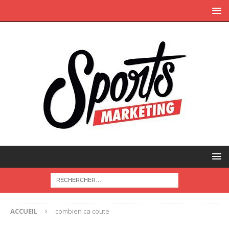
ACCUEIL
combien ca coute