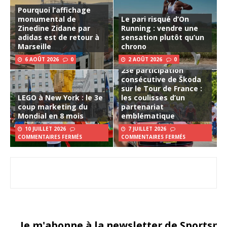
Pourquoi l’affichage
monumental de
Le pari risqué d’On
Zinedine Zidane par
Running : vendre une
adidas est de retour à
sensation plutôt qu’un
Marseille
chrono
6 AOÛT 2026
0
2 AOÛT 2026
0
23e participation
consécutive de Škoda
sur le Tour de France :
LEGO à New York : le 3e
les coulisses d’un
coup marketing du
partenariat
Mondial en 8 mois
emblématique
10 JUILLET 2026
7 JUILLET 2026
COMMENTAIRES FERMÉS
COMMENTAIRES FERMÉS
Je m'abonne à la newsletter de Sportsma