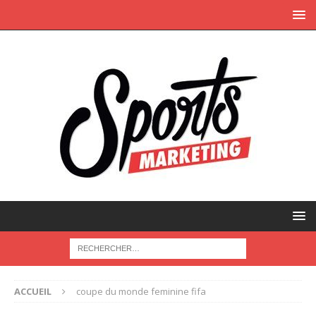
ACCUEIL
coupe du monde feminine fifa