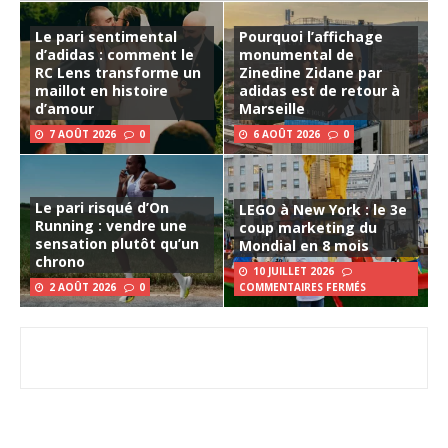
Le pari sentimental
Pourquoi l’affichage
d’adidas : comment le
monumental de
RC Lens transforme un
Zinedine Zidane par
maillot en histoire
adidas est de retour à
d’amour
Marseille
7 AOÛT 2026
0
6 AOÛT 2026
0
Le pari risqué d’On
LEGO à New York : le 3e
Running : vendre une
coup marketing du
sensation plutôt qu’un
Mondial en 8 mois
chrono
10 JUILLET 2026
2 AOÛT 2026
0
COMMENTAIRES FERMÉS