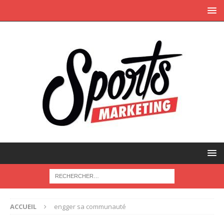
ACCUEIL
engger sa communauté