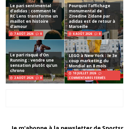
Le pari sentimental
Pourquoi l’affichage
d’adidas : comment le
monumental de
RC Lens transforme un
Zinedine Zidane par
maillot en histoire
adidas est de retour à
d’amour
Marseille
7 AOÛT 2026
0
6 AOÛT 2026
0
Le pari risqué d’On
LEGO à New York : le 3e
Running : vendre une
coup marketing du
sensation plutôt qu’un
Mondial en 8 mois
chrono
10 JUILLET 2026
2 AOÛT 2026
0
COMMENTAIRES FERMÉS
Je m'abonne à la newsletter de Sportsma