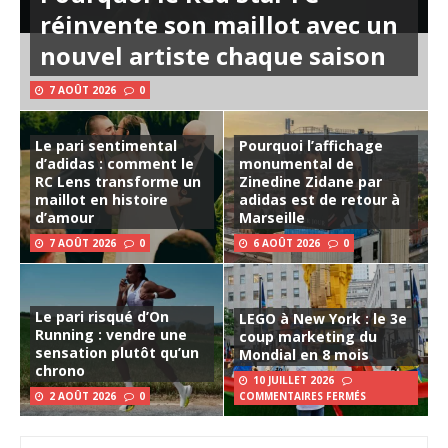
réinvente son maillot avec un
nouvel artiste chaque saison
7 AOÛT 2026
0
Le pari sentimental
Pourquoi l’affichage
d’adidas : comment le
monumental de
RC Lens transforme un
Zinedine Zidane par
maillot en histoire
adidas est de retour à
d’amour
Marseille
7 AOÛT 2026
0
6 AOÛT 2026
0
Le pari risqué d’On
LEGO à New York : le 3e
Running : vendre une
coup marketing du
sensation plutôt qu’un
Mondial en 8 mois
chrono
10 JUILLET 2026
2 AOÛT 2026
0
COMMENTAIRES FERMÉS