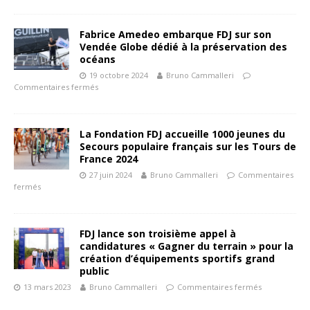
Fabrice Amedeo embarque FDJ sur son
Vendée Globe dédié à la préservation des
océans
19 octobre 2024
Bruno Cammalleri
Commentaires fermés
La Fondation FDJ accueille 1000 jeunes du
Secours populaire français sur les Tours de
France 2024
27 juin 2024
Bruno Cammalleri
Commentaires
fermés
FDJ lance son troisième appel à
candidatures « Gagner du terrain » pour la
création d’équipements sportifs grand
public
13 mars 2023
Bruno Cammalleri
Commentaires fermés