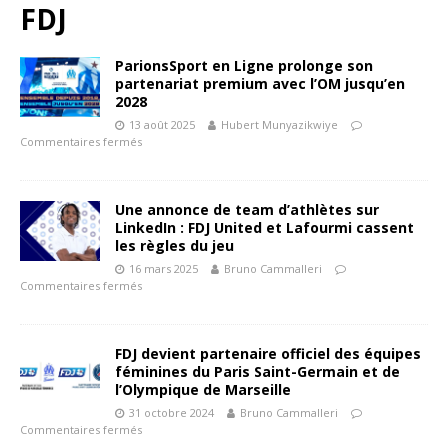
FDJ
ParionsSport en Ligne prolonge son
partenariat premium avec l’OM jusqu’en
2028
13 août 2025
Hubert Munyazikwiye
Commentaires fermés
Une annonce de team d’athlètes sur
LinkedIn : FDJ United et Lafourmi cassent
les règles du jeu
16 mars 2025
Bruno Cammalleri
Commentaires fermés
FDJ devient partenaire officiel des équipes
féminines du Paris Saint-Germain et de
l’Olympique de Marseille
31 octobre 2024
Bruno Cammalleri
Commentaires fermés