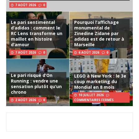
7 AOÛT 2026
0
Le pari sentimental
Pourquoi l’affichage
d’adidas : comment le
monumental de
RC Lens transforme un
Zinedine Zidane par
maillot en histoire
adidas est de retour à
d’amour
Marseille
7 AOÛT 2026
0
6 AOÛT 2026
0
Le pari risqué d’On
LEGO à New York : le 3e
Running : vendre une
coup marketing du
sensation plutôt qu’un
Mondial en 8 mois
chrono
10 JUILLET 2026
2 AOÛT 2026
0
COMMENTAIRES FERMÉS