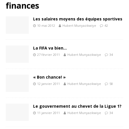
finances
Les salaires moyens des équipes sportives
10 mai 2012
Hubert Munyazikwiye
42
La FIFA va bien…
27 février 2011
Hubert Munyazikwiye
34
« Bon chance! »
12 janvier 2011
Hubert Munyazikwiye
58
Le gouvernement au chevet de la Ligue 1?
11 janvier 2011
Hubert Munyazikwiye
34