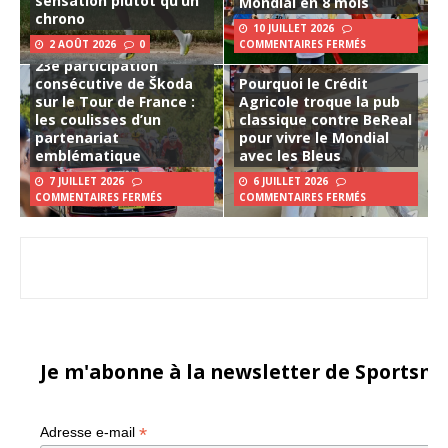
sensation plutôt qu’un
Mondial en 8 mois
chrono
10 JUILLET 2026
2 AOÛT 2026
0
COMMENTAIRES FERMÉS
23e participation
consécutive de Škoda
Pourquoi le Crédit
sur le Tour de France :
Agricole troque la pub
les coulisses d’un
classique contre BeReal
partenariat
pour vivre le Mondial
emblématique
avec les Bleus
7 JUILLET 2026
6 JUILLET 2026
COMMENTAIRES FERMÉS
COMMENTAIRES FERMÉS
Je m'abonne à la newsletter de Sportsma
*
Adresse e-mail