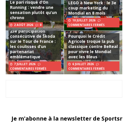
Le pari risqué d’On
LEGO à New York : le 3e
Running : vendre une
coup marketing du
sensation plutôt qu’un
Mondial en 8 mois
chrono
10 JUILLET 2026
2 AOÛT 2026
0
COMMENTAIRES FERMÉS
23e participation
consécutive de Škoda
Pourquoi le Crédit
sur le Tour de France :
Agricole troque la pub
les coulisses d’un
classique contre BeReal
partenariat
pour vivre le Mondial
emblématique
avec les Bleus
7 JUILLET 2026
6 JUILLET 2026
COMMENTAIRES FERMÉS
COMMENTAIRES FERMÉS
Je m'abonne à la newsletter de Sportsma