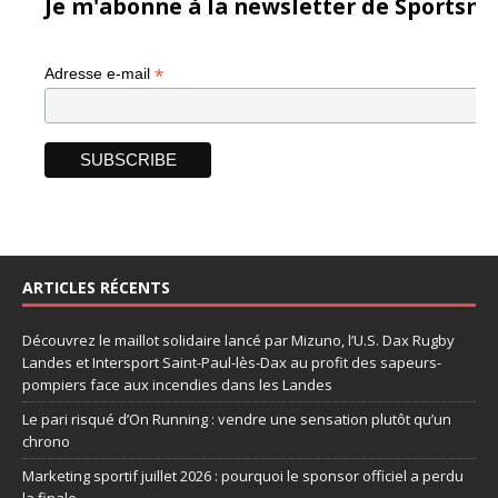
Je m'abonne à la newsletter de Sportsma
*
Adresse e-mail
ARTICLES RÉCENTS
Découvrez le maillot solidaire lancé par Mizuno, l’U.S. Dax Rugby
Landes et Intersport Saint-Paul-lès-Dax au profit des sapeurs-
pompiers face aux incendies dans les Landes
Le pari risqué d’On Running : vendre une sensation plutôt qu’un
chrono
Marketing sportif juillet 2026 : pourquoi le sponsor officiel a perdu
la finale