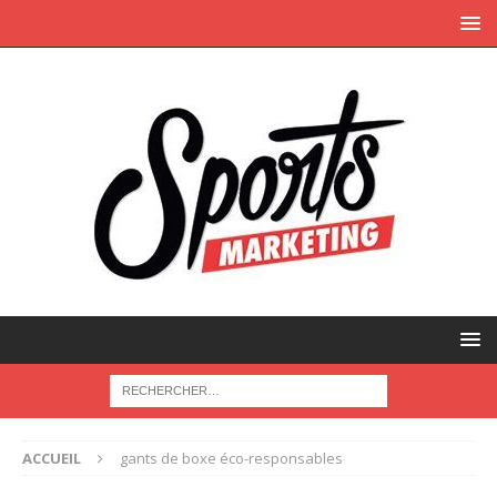
ACCUEIL
gants de boxe éco-responsables