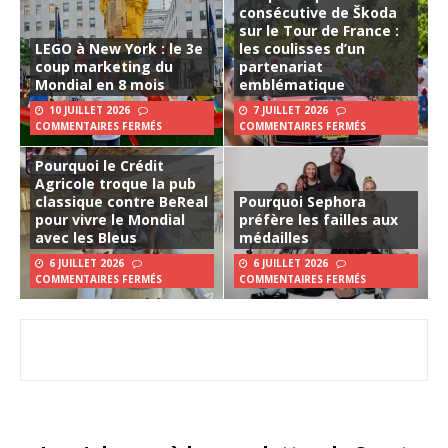
consécutive de Škoda
sur le Tour de France :
LEGO à New York : le 3e
les coulisses d’un
coup marketing du
partenariat
Mondial en 8 mois
emblématique
10 JUILLET 2026
7 JUILLET 2026
COMMENTAIRES FERMÉS
COMMENTAIRES FERMÉS
Pourquoi le Crédit
Agricole troque la pub
classique contre BeReal
Pourquoi Sephora
pour vivre le Mondial
préfère les failles aux
avec les Bleus
médailles
6 JUILLET 2026
6 JUILLET 2026
COMMENTAIRES FERMÉS
COMMENTAIRES FERMÉS