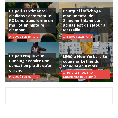
Le pari sentimental
Pourquoi l’affichage
d’adidas : comment le
monumental de
RC Lens transforme un
Zinedine Zidane par
maillot en histoire
adidas est de retour à
d’amour
Marseille
7 AOÛT 2026
0
6 AOÛT 2026
0
Le pari risqué d’On
LEGO à New York : le 3e
Running : vendre une
coup marketing du
sensation plutôt qu’un
Mondial en 8 mois
chrono
10 JUILLET 2026
2 AOÛT 2026
0
COMMENTAIRES FERMÉS