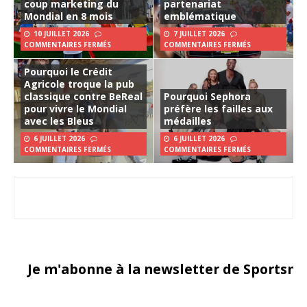
coup marketing du
partenariat
Mondial en 8 mois
emblématique
10 JUILLET 2026
7 JUILLET 2026
COMMENTAIRES FERMÉS
COMMENTAIRES FERMÉS
Pourquoi le Crédit
Agricole troque la pub
classique contre BeReal
Pourquoi Sephora
pour vivre le Mondial
préfère les failles aux
avec les Bleus
médailles
6 JUILLET 2026
6 JUILLET 2026
COMMENTAIRES FERMÉS
COMMENTAIRES FERMÉS
Je m'abonne à la newsletter de Sportsma