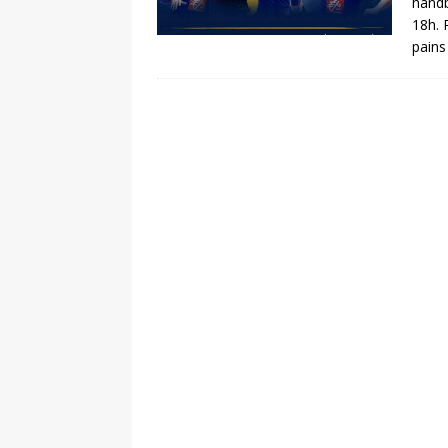
handb
18h. 
pains