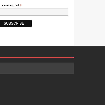
*
*
resse e-mail