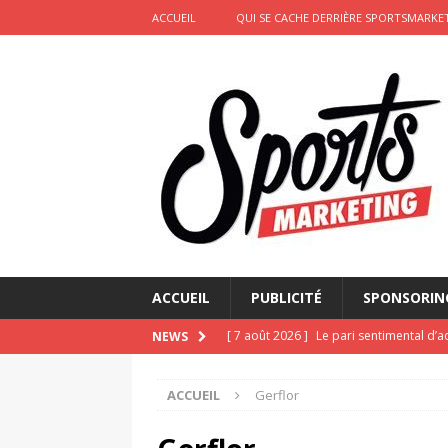
ACCUEIL
QUI SE CACHE DERRIÈRE SPORTSMARKET
ACCUEIL
PUBLICITÉ
SPONSORIN
[ 7 août 2026 ]
Le pari sentimental d’a
NEWS
d’amour
ACTIVATION
ACCUEIL
Gerflor
[ 6 août 2026 ]
Pourquoi l’affichage m
Marseille
ACTIVATION