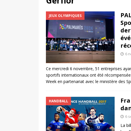
Gerflor
[ 4 août 2026 ]
Découvrez le maillot so
PAL
JEUX OLYMPIQUES
Saint-Paul-lès-Dax au profit des sape
Spo
[ 2 août 2026 ]
Le pari risqué d’On Ru
der
évé
[ 7 août 2026 ]
Pourquoi le Red Star FC
ré
ACTIVATION
6 
Ce mercredi 6 novembre, 51 entreprises aya
sportifs internationaux ont été récompensée
Week en partenariat avec le ministère des S
Fra
HANDBALL
dan
6 
La bi