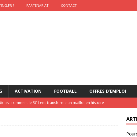
ING.FR ?
PARTENARIAT
CONTACT
G
ACTIVATION
FOOTBALL
OFFRES D’EMPLOI
didas : comment le RC Lens transforme un maillot en histoire
ART
onumental de Zinedine Zidane par adidas est de retour à
Pourq