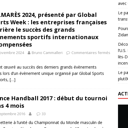
avec 
lidaire lancé par Mizuno, l’U.S. Dax Rugby Landes et Intersport
Le pa
MARÈS 2024, présenté par Global
urs-pompiers face aux incendies dans les Landes
RUGBY
trans
rts Week : les entreprises françaises
nning : vendre une sensation plutôt qu’un chrono
ACTIVATION
rière le succès des grands
Pourq
Zidan
nements sportifs internationaux
 réinvente son maillot avec un nouvel artiste chaque saison
compensées
Décou
l’U.S
novembre 2024
Bruno Cammalleri
Commentaires fermés
lès-D
incen
nt œuvré au succès des derniers grands évènements
Le pa
s lors d’un évènement unique organisé par Global Sports
plutô
ports,
[…]
ACT
nce Handball 2017 : début du tournoi
s 4 mois
septembre 2016
33
lletterie à l’unité du Championnat du Monde masculin de