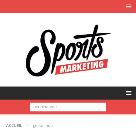
ACCUEIL
giroud pub