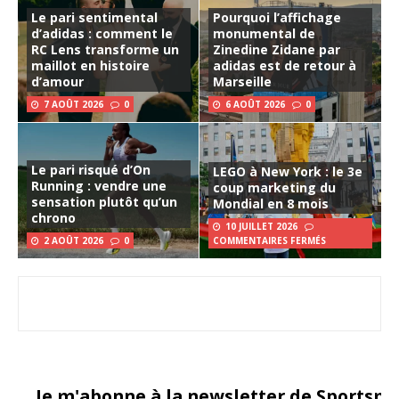
Le pari sentimental
Pourquoi l’affichage
d’adidas : comment le
monumental de
RC Lens transforme un
Zinedine Zidane par
maillot en histoire
adidas est de retour à
d’amour
Marseille
7 AOÛT 2026
0
6 AOÛT 2026
0
Le pari risqué d’On
LEGO à New York : le 3e
Running : vendre une
coup marketing du
sensation plutôt qu’un
Mondial en 8 mois
chrono
10 JUILLET 2026
2 AOÛT 2026
0
COMMENTAIRES FERMÉS
Je m'abonne à la newsletter de Sportsma