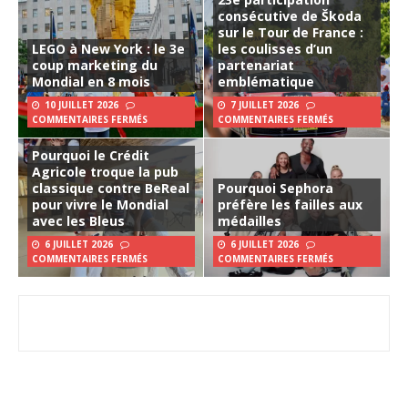
consécutive de Škoda
sur le Tour de France :
LEGO à New York : le 3e
les coulisses d’un
coup marketing du
partenariat
Mondial en 8 mois
emblématique
10 JUILLET 2026
7 JUILLET 2026
COMMENTAIRES FERMÉS
COMMENTAIRES FERMÉS
Pourquoi le Crédit
Agricole troque la pub
classique contre BeReal
Pourquoi Sephora
pour vivre le Mondial
préfère les failles aux
avec les Bleus
médailles
6 JUILLET 2026
6 JUILLET 2026
COMMENTAIRES FERMÉS
COMMENTAIRES FERMÉS