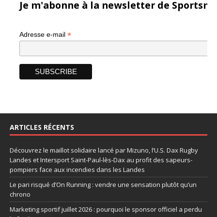
Je m'abonne à la newsletter de Sportsma
*
Adresse e-mail
ARTICLES RÉCENTS
Découvrez le maillot solidaire lancé par Mizuno, l’U.S. Dax Rugby
Landes et Intersport Saint-Paul-lès-Dax au profit des sapeurs-
pompiers face aux incendies dans les Landes
Le pari risqué d’On Running : vendre une sensation plutôt qu’un
chrono
Marketing sportif juillet 2026 : pourquoi le sponsor officiel a perdu