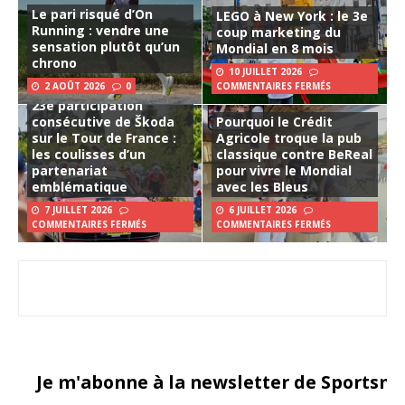
Le pari risqué d’On
LEGO à New York : le 3e
Running : vendre une
coup marketing du
sensation plutôt qu’un
Mondial en 8 mois
chrono
10 JUILLET 2026
2 AOÛT 2026
0
COMMENTAIRES FERMÉS
23e participation
consécutive de Škoda
Pourquoi le Crédit
sur le Tour de France :
Agricole troque la pub
les coulisses d’un
classique contre BeReal
partenariat
pour vivre le Mondial
emblématique
avec les Bleus
7 JUILLET 2026
6 JUILLET 2026
COMMENTAIRES FERMÉS
COMMENTAIRES FERMÉS
Je m'abonne à la newsletter de Sportsma