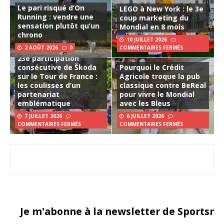
Le pari risqué d’On
LEGO à New York : le 3e
Running : vendre une
coup marketing du
sensation plutôt qu’un
Mondial en 8 mois
chrono
10 JUILLET 2026
2 AOÛT 2026
0
COMMENTAIRES FERMÉS
23e participation
consécutive de Škoda
Pourquoi le Crédit
sur le Tour de France :
Agricole troque la pub
les coulisses d’un
classique contre BeReal
partenariat
pour vivre le Mondial
emblématique
avec les Bleus
7 JUILLET 2026
6 JUILLET 2026
COMMENTAIRES FERMÉS
COMMENTAIRES FERMÉS
Je m'abonne à la newsletter de Sportsma