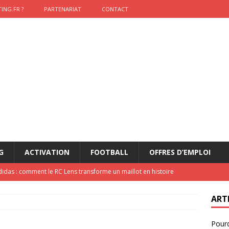
ING.FR ?
PARTENARIAT
CONTACT
G
ACTIVATION
FOOTBALL
OFFRES D’EMPLOI
didas : comment le RC Lens transforme un maillot en histoire
ART
onumental de Zinedine Zidane par adidas est de retour à
Pourq