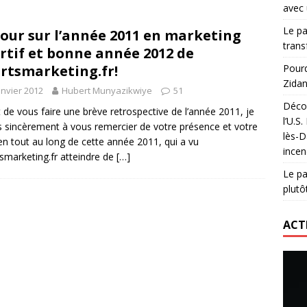
avec 
lidaire lancé par Mizuno, l’U.S. Dax Rugby Landes et Intersport
Le pa
our sur l’année 2011 en marketing
urs-pompiers face aux incendies dans les Landes
RUGBY
trans
rtif et bonne année 2012 de
nning : vendre une sensation plutôt qu’un chrono
ACTIVATION
rtsmarketing.fr!
Pourq
Zidan
 réinvente son maillot avec un nouvel artiste chaque saison
anvier 2012
Hubert Munyazikwiye
51
Décou
 de vous faire une brève retrospective de l’année 2011, je
l’U.S
s sincèrement à vous remercier de votre présence et votre
lès-D
en tout au long de cette année 2011, qui a vu
incen
smarketing.fr atteindre de
[…]
Le pa
plutô
ACT