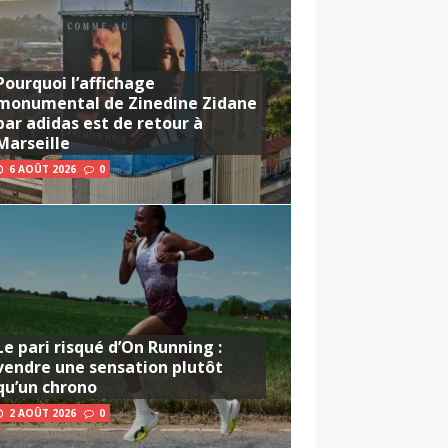
Pourquoi l’affichage
monumental de Zinedine Zidane
par adidas est de retour à
Marseille
6 AOÛT 2026
0
Le pari risqué d’On Running :
vendre une sensation plutôt
qu’un chrono
2 AOÛT 2026
0