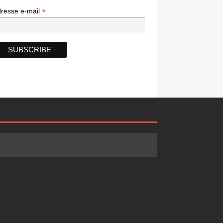
*
*
resse e-mail