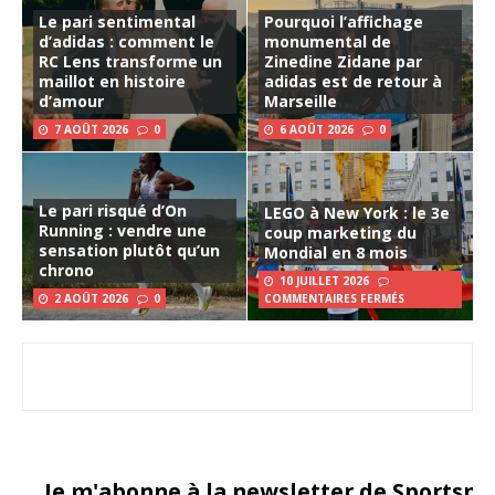
Le pari sentimental
Pourquoi l’affichage
d’adidas : comment le
monumental de
RC Lens transforme un
Zinedine Zidane par
maillot en histoire
adidas est de retour à
d’amour
Marseille
7 AOÛT 2026
0
6 AOÛT 2026
0
Le pari risqué d’On
LEGO à New York : le 3e
Running : vendre une
coup marketing du
sensation plutôt qu’un
Mondial en 8 mois
chrono
10 JUILLET 2026
2 AOÛT 2026
0
COMMENTAIRES FERMÉS
Je m'abonne à la newsletter de Sportsma