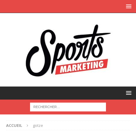
ACCUEIL
gotze