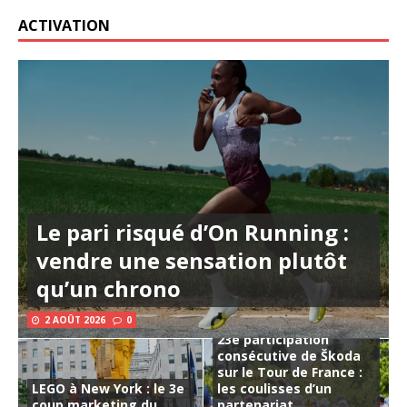
ACTIVATION
Le pari risqué d’On Running :
vendre une sensation plutôt
qu’un chrono
2 AOÛT 2026
0
23e participation
consécutive de Škoda
sur le Tour de France :
LEGO à New York : le 3e
les coulisses d’un
coup marketing du
partenariat